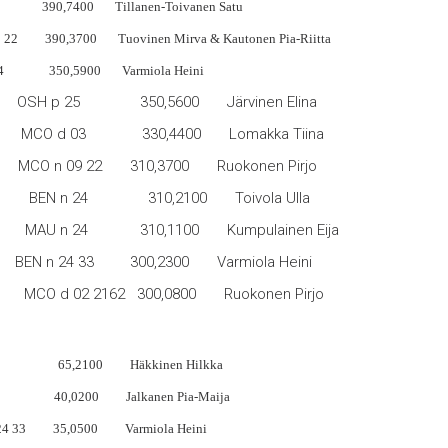
5 390,7400 Tillanen-Toivanen Satu
 390,3700 Tuovinen Mirva & Kautonen Pia-Riitta
4 350,5900 Varmiola Heini
OSH p 25 350,5600 Järvinen Elina
MCO d 03 330,4400 Lomakka Tiina
MCO n 09 22 310,3700 Ruokonen Pirjo
n 24 310,2100 Toivola Ulla
U n 24 310,1100 Kumpulainen Eija
N n 24 33 300,2300 Varmiola Heini
O d 02 2162 300,0800 Ruokonen Pirjo
M BUR n 65,2100 Häkkinen Hilkka
n 40,0200 Jalkanen Pia-Maija
24 33 35,0500 Varmiola Heini