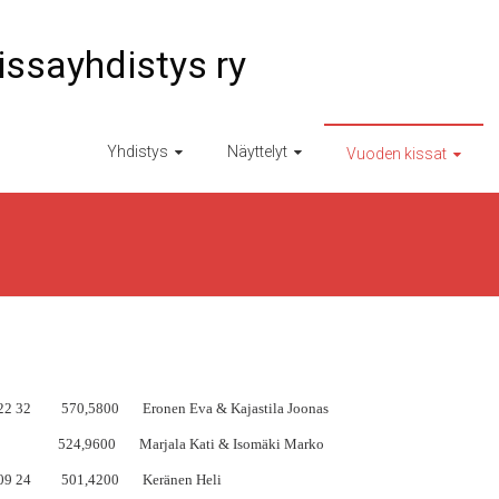
ssayhdistys ry
Yhdistys
Näyttelyt
Vuoden kissat
0,5800 Eronen Eva & Kajastila Joonas
24,9600 Marjala Kati & Isomäki Marko
 501,4200 Keränen Heli