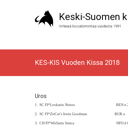
Keski-Suomen ki
Virkeää kissatoimintaa vuodesta 1991
KES-KIS Vuoden Kissa 2018
Uros
1. SC FI*Leokatin Nietos BEN n 22 32 57
2. SC FI*ZirCat’s Irwin Goodman BUR a 5
3. CH FI*WitSarin Simca NFO d 09 24