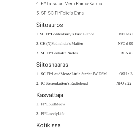
4. FI*Tatsutan Merri Bhima-Kar
5. SP SC FI*Felicis Enna NF
Siitosuros
1. SC FI*GoldenFurry’s First Glance NFO ds 0
2. CH (N)Fodnaheia’s Maffeo NFO d 09 22
3. SC FI*Leokatin Nietos BEN n 22 32 27
Siitosnaaras
1. SC FI*LoudMeow Little Starlet JW DSM OSH a
2. IC Sterrenkatten’s Radiohead NFO a 22 19
Kasvattaja
1. FI*LoudMeow 336,7666 Piis
2. FI*LovelyLife 91,000
Kotikissa