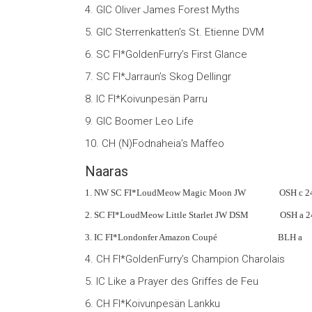
4. GIC Oliver James Forest Myths NF
5. GIC Sterrenkatten’s St. Etienne DVM N
6. SC FI*GoldenFurry’s First Glance 
7. SC FI*Jarraun’s Skog Dellingr 
8. IC FI*Koivunpesän Parru NFO n
9. GIC Boomer Leo Life BEN n 
10. CH (N)Fodnaheia’s Maffeo NFO
Naaras
1. NW SC FI*LoudMeow Magic Moon JW OSH c 
2. SC FI*LoudMeow Little Starlet JW DSM OSH a
3. IC FI*Londonfer Amazon Coupé BLH 
4. CH FI*GoldenFurry’s Champion Charolais
5. IC Like a Prayer des Griffes de 
6. CH FI*Koivunpesän Lankku NFO fs