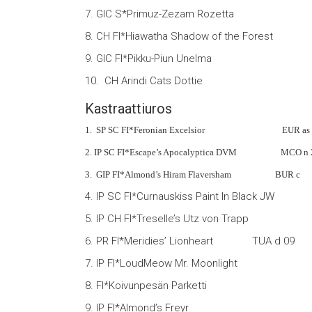
7. GIC S*Primuz-Zezam Rozett
8. CH FI*Hiawatha Shadow of the Fores
9. GIC FI*Pikku-Piun Unelma EUR 
10. CH Arindi Cats Dottie BEN n
Kastraattiuros
1. SP SC FI*Feronian Excelsior EUR as 
2. IP SC FI*Escape’s Apocalyptica DVM MCO 
3. GIP FI*Almond’s Hiram Flaversham BUR c 
4. IP SC FI*Curnauskiss Paint In Black J
5. IP CH FI*Treselle’s Utz von Tra
6. PR FI*Meridies’ Lionheart TUA d 09 
7. IP FI*LoudMeow Mr. Moonlight 
8. FI*Koivunpesän Parketti NFO 
9. IP FI*Almond’s Freyr BU