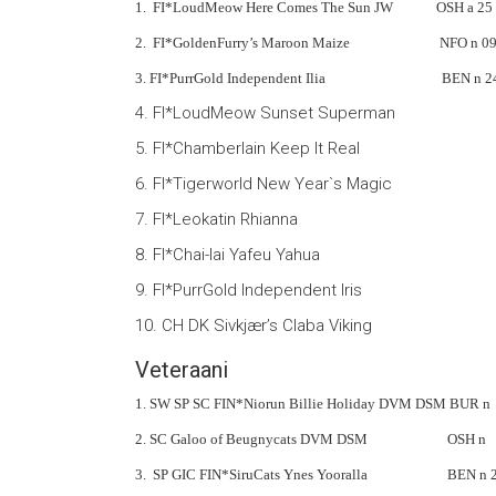
1. FI*LoudMeow Here Comes The Sun JW OSH a 2
2. FI*GoldenFurry’s Maroon Maize NFO n 09 22
3. FI*PurrGold Independent Ilia BEN n 2
4. FI*LoudMeow Sunset Superman 
5. FI*Chamberlain Keep It Real 
6. FI*Tigerworld New Year`s Magic 
7. FI*Leokatin Rhianna BEN 
8. FI*Chai-lai Yafeu Yahua MA
9. FI*PurrGold Independent Iris BE
10. CH DK Sivkjær’s Claba Viking MC
Veteraani
1. SW SP SC FIN*Niorun Billie Holiday DVM DS
2. SC Galoo of Beugnycats DVM DSM OSH 
3. SP GIC FIN*SiruCats Ynes Yooralla BEN n 