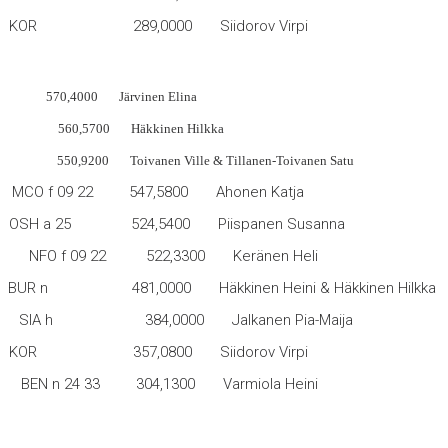
Api KOR 289,0000 Siidorov Virpi
70,4000 Järvinen Elina
 BUR n 560,5700 Häkkinen Hilkka
550,9200 Toivanen Ville & Tillanen-Toivanen Satu
MCO f 09 22 547,5800 Ahonen Katja
M DM OSH a 25 524,5400 Piispanen Susanna
f 09 22 522,3300 Keränen Heli
f BUR n 481,0000 Häkkinen Heini & Häkkinen Hilkka
art SIA h 384,0000 Jalkanen Pia-Maija
anam KOR 357,0800 Siidorov Virpi
a BEN n 24 33 304,1300 Varmiola Heini