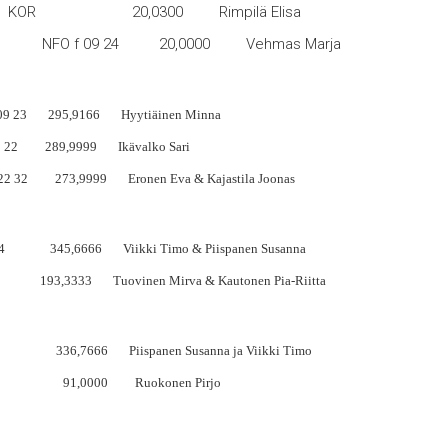
ma KOR 20,0300 Rimpilä Elisa
O f 09 24 20,0000 Vehmas Marja
9 23 295,9166 Hyytiäinen Minna
 289,9999 Ikävalko Sari
3,9999 Eronen Eva & Kajastila Joonas
 24 345,6666 Viikki Timo & Piispanen Susanna
3,3333 Tuovinen Mirva & Kautonen Pia-Riitta
panen Susanna ja Viikki Timo
0 Ruokonen Pirjo