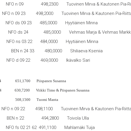
O n 09 498,2300 Tuovinen Mirva & Kautonen Pia-Rii
FO n 09 23 498,2000 Tuovinen Mirva & Kautonen Pia-Riitt
NFO ds 09 23 485,0000 Hyytiäinen Minna
NFO ds 24 485,0000 Vehmas Marja & Vehmas Markk
s 03 22 484,0000 Hyytiäinen Minna
24 33 480,0000 Shiliaeva Kseniia
 d 09 22 469,0000 Ikävalko Sari
24 651,1700 Piispanen Susanna
 24 630,7200 Viikki Timo & Piispanen Susanna
a 508,1500 Tuomi Manta
 NFO n 09 22 498,1100 Tuovinen Mirva & Kautonen Pia-Riitt
Feu BEN n 22 494,2800 Toivola Ulla
 02 21 62 491,1100 Mahlamäki Tuija