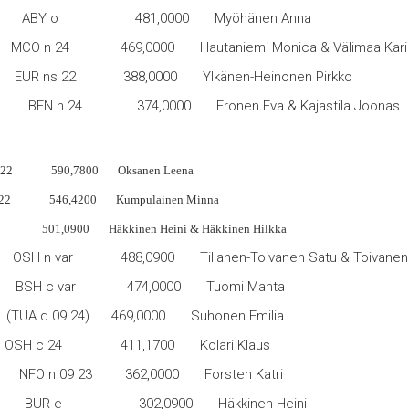
a ABY o 481,0000 Myöhänen Anna
t MCO n 24 469,0000 Hautaniemi Monica & Välimaa Kari
ns 22 388,0000 Ylkänen-Heinonen Pirkko
 24 374,0000 Eronen Eva & Kajastila Joonas
22 590,7800 Oksanen Leena
n 22 546,4200 Kumpulainen Minna
501,0900 Häkkinen Heini & Häkkinen Hilkka
W OSH n var 488,0900 Tillanen-Toivanen Satu & Toivanen V
pp BSH c var 474,0000 Tuomi Manta
(TUA d 09 24) 469,0000 Suhonen Emilia
OSH c 24 411,1700 Kolari Klaus
n 09 23 362,0000 Forsten Katri
R e 302,0900 Häkkinen Heini